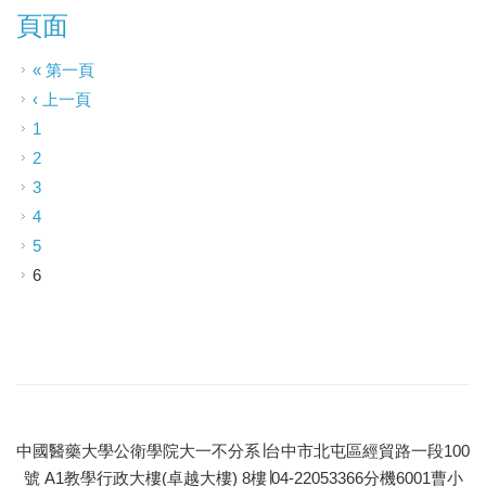
頁面
« 第一頁
‹ 上一頁
1
2
3
4
5
6
中國醫藥大學公衛學院大一不分系∣台中市北屯區經貿路一段100
號 A1教學行政大樓(卓越大樓) 8樓∣04-22053366分機6001曹小