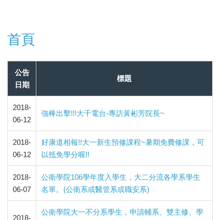
首頁
公告
標題
日期
2018-
強棒出擊!!!大千電台-專訪黃彬芳院長~
06-12
2018-
好康道相報!!大一新生預修課程~暑期免費修課，可
06-12
以抵免學分喔!!
2018-
公衛學院106學年度入學生，大二分流各學系學生
06-07
名單。(公衛系或醫管系或職安系)
公衛學院大一不分系學生，申請輔系、雙主修、學
2018-