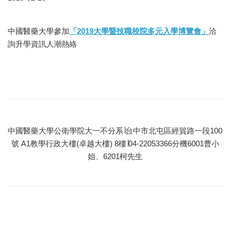
中國醫藥大學參加
「2019大學暨技職校院多元入學博覽會」
洽
詢升學資訊人潮熱絡
中國醫藥大學公衛學院大一不分系∣台中市北屯區經貿路一段100
號 A1教學行政大樓(卓越大樓) 8樓∣04-22053366分機6001曹小
姐、6201柯先生