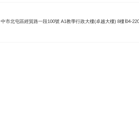
屯區經貿路一段100號 A1教學行政大樓(卓越大樓) 8樓∣04-2205